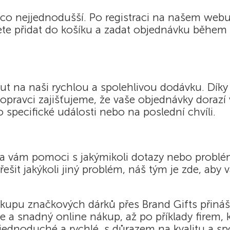
 co nejjednodušší. Po registraci na našem webu
 přidat do košíku a zadat objednávku během něk
t na naši rychlou a spolehlivou dodávku. Dík
ravci zajišťujeme, že vaše objednávky dorazí vč
o specifické události nebo na poslední chvíli.
a vám pomoci s jakýmikoli dotazy nebo problém
šit jakýkoli jiný problém, náš tým je zde, aby 
nákupu značkových dárků přes Brand Gifts přin
 a snadný online nákup, až po příklady firem, kt
ednoduché a rychlé, s důrazem na kvalitu a sp