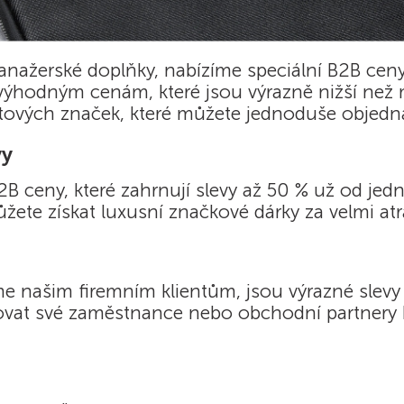
manažerské doplňky, nabízíme speciální B2B ceny 
 výhodným cenám, které jsou výrazně nižší ne
tových značek, které můžete jednoduše objedna
vy
B ceny, které zahrnují slevy až 50 % už od jedn
e získat luxusní značkové dárky za velmi atra
me našim firemním klientům, jsou výrazné slevy
at své zaměstnance nebo obchodní partnery kv