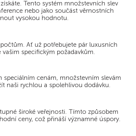
y získáte. Tento systém množstevních slev
 konference nebo jako součást věrnostních
ytnout vysokou hodnotu.
zpočtům. Ať už potřebujete pár luxusních
ivé vašim specifickým požadavkům.
im speciálním cenám, množstevním slevám
t naši rychlou a spolehlivou dodávku.
stupné široké veřejnosti. Tímto způsobem
chodní ceny, což přináší významné úspory.