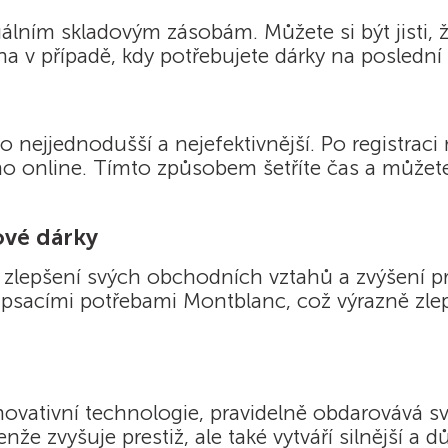
álním skladovým zásobám. Můžete si být jisti, že
a v případě, kdy potřebujete dárky na poslední c
co nejjednodušší a nejefektivnější. Po registra
o online. Tímto způsobem šetříte čas a můžete 
ové dárky
 zlepšení svých obchodních vztahů a zvýšení pr
psacími potřebami Montblanc, což výrazně zlepšil
novativní technologie, pravidelně obdarovává sv
že zvyšuje prestiž, ale také vytváří silnější a 