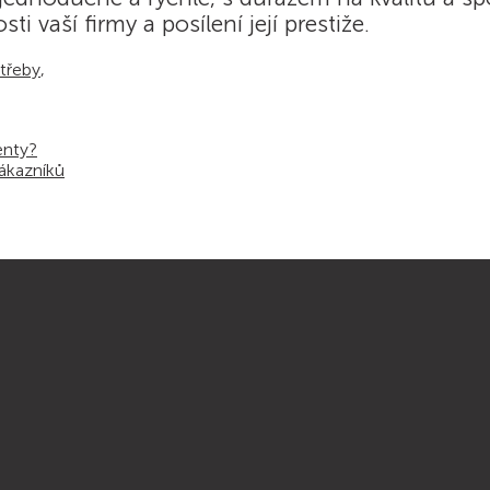
 vaší firmy a posílení její prestiže.
otřeby
,
enty?
zákazníků