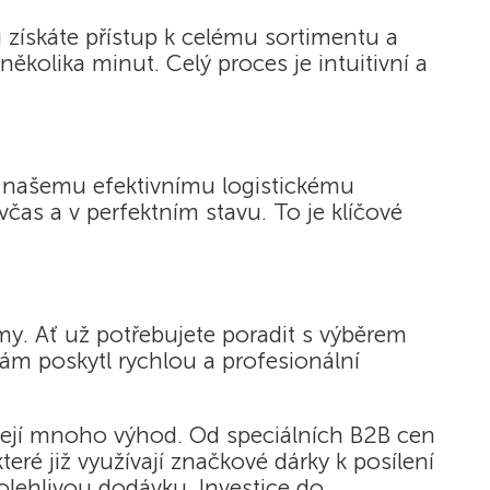
 získáte přístup k celému sortimentu a
olika minut. Celý proces je intuitivní a
y našemu efektivnímu logistickému
as a v perfektním stavu. To je klíčové
y. Ať už potřebujete poradit s výběrem
vám poskytl rychlou a profesionální
ášejí mnoho výhod. Od speciálních B2B cen
eré již využívají značkové dárky k posílení
olehlivou dodávku. Investice do