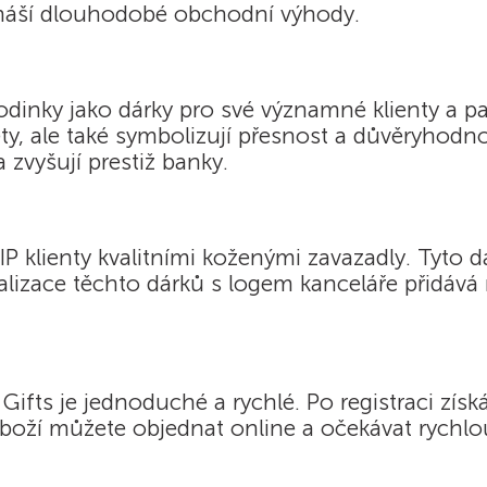
 přináší dlouhodobé obchodní výhody.
odinky jako dárky pro své významné klienty a p
, ale také symbolizují přesnost a důvěryhodnos
 zvyšují prestiž banky.
IP klienty kvalitními koženými zavazadly. Tyto d
nalizace těchto dárků s logem kanceláře přidává
ifts je jednoduché a rychlé. Po registraci zí
boží můžete objednat online a očekávat rychlo