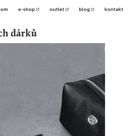
oom
e-shop
outlet
blog
kontakt
ch dárků