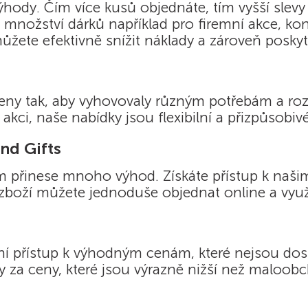
výhody. Čím více kusů objednáte, tím vyšší slev
větší množství dárků například pro firemní akce,
můžete efektivně snížit náklady a zároveň posk
ženy tak, aby vyhovovaly různým potřebám a ro
akci, naše nabídky jsou flexibilní a přizpůsob
nd Gifts
m přinese mnoho výhod. Získáte přístup k naš
boží můžete jednoduše objednat online a využí
vní přístup k výhodným cenám, které nejsou do
 za ceny, které jsou výrazně nižší než maloob